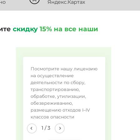
но
Яндекс.Картах
чите
скидку
15% на все наши
Во
Посмотрите нашу лицензию
на осуществление
Фо
деятельности по сбору,
Ме
транспортированию,
обработке, утилизации,
Пи
обезвреживанию,
Пр
размещению отходов I–IV
Ла
классов опасности
Др
2
/
3