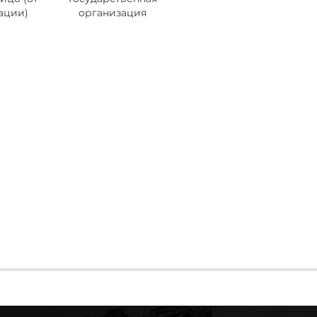
ации)
организация