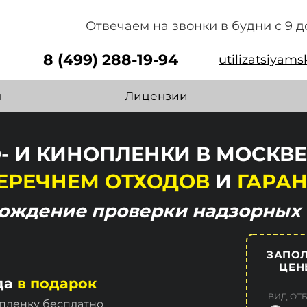
Отвечаем на звонки в будни с 9 д
8 (499) 288-19-94
utilizatsiyam
ы
Лицензии
- И КИНОПЛЕНКИ В МОСКВ
ЕРЕЧНЕМ ОТХОДОВ
И
ГАРАН
хождение
проверки надзорных 
ЗАПОЛ
ЦЕН
да
в подарок
ВИД ОТ
 пленку бесплатно