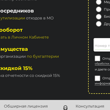
Ме
Пр
посредников
Би
 утилизации
отходов в МО
Др
ооборот
чать в Личном Кабинете
Номер т
имущества
 организации
по бухгалтерии
Отпр
обработки
скидкой 15%
и даете 
ча отчетности со скидкой 15%
Отпр
информа
Обширная лицензия
Консультация