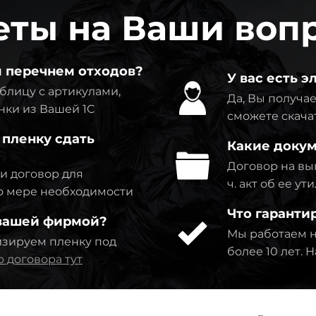
еты на Ваши воп
м перечнем отходов?
У вас есть 
блицу с артикулами,
Да, Вы получае
нки из Вашей 1C
сможете скача
 пленку сдать
Какие докум
Договор на выв
ми договор для
ч. акт об ее у
по мере необходимости
Что гаранти
 вашей фирмой?
Мы работаем н
изируем пленку под
более 10 лет.
 договора тут