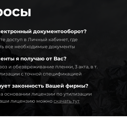
росы
электронный документооборот?
те доступ в Личный кабинет, где
ть все необходимые документы
енты я получаю от Вас?
оз и обезвреживание пленки, 3 акта, в т.
тилизации с точной спецификацией
рует законность Вашей фирмы?
а основании лицензии по утилизации
 Наши лицензию можно
скачать тут