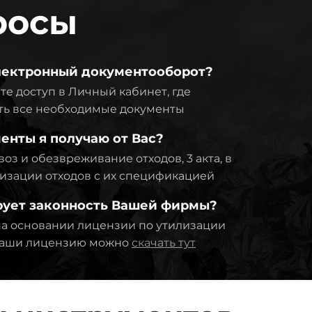
росы
электронный документооборот?
те доступ в Личный кабинет, где
ть все необходимые документы
енты я получаю от Вас?
оз и обезвреживание отходов, 3 акта, в
тилизации отходов с их спецификацией
рует законность Вашей фирмы?
а основании лицензии по утилизации
 Наши лицензию можно
скачать тут