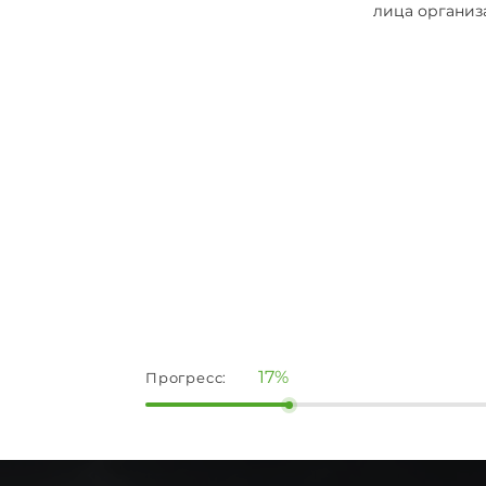
лица организ
17%
Прогресс: