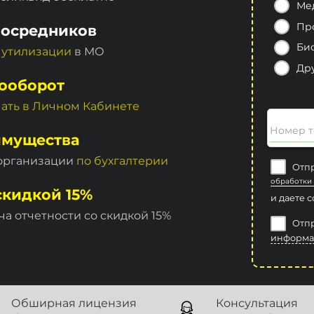
Ме
Пр
посредников
Би
 утилизации
в МО
Др
ооборот
чать в Личном Кабинете
Номер т
имущества
 организации
по бухгалтерии
Отпр
обработки
скидкой 15%
и даете 
ча отчетности со скидкой 15%
Отпр
информа
Обширная лицензия
Консультация