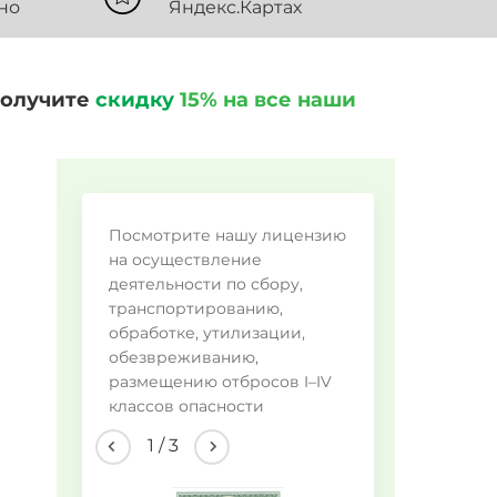
но
Яндекс.Картах
получите
скидку
15% на все наши
Во
Посмотрите нашу лицензию
пр
на осуществление
деятельности по сбору,
транспортированию,
Му
обработке, утилизации,
Ал
обезвреживанию,
размещению отбросов I–IV
Пр
классов опасности
Др
2
/
3