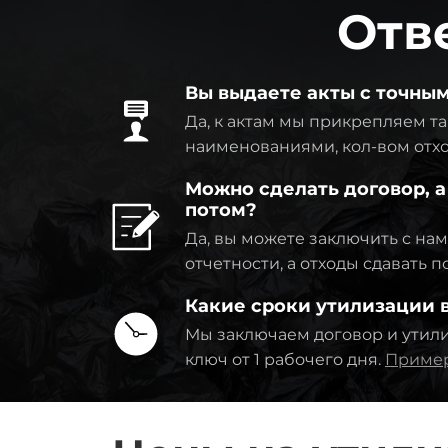
Отв
Вы выдаете акты с точны
Да, к актам мы прикрепляем та
наименованиями, кол-вом отхо
Можно сделать договор, а
потом?
Да, вы можете заключить с на
отчетности, а отходы сдавать 
Какие сроки утилизации
Мы заключаем договор и утил
ключ от 1 рабочего дня.
Пример