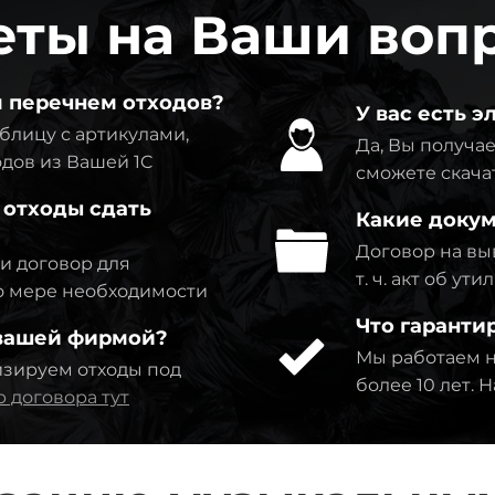
еты на Ваши воп
м перечнем отходов?
У вас есть 
блицу с артикулами,
Да, Вы получае
дов из Вашей 1C
сможете скача
 отходы сдать
Какие докум
Договор на выв
ми договор для
т. ч. акт об у
по мере необходимости
Что гаранти
 вашей фирмой?
Мы работаем н
изируем отходы под
более 10 лет.
 договора тут