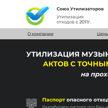
Союз Утилизаторов
Утилизация
отходов
с 2011г.
О компании
Цен
УТИЛИЗАЦИЯ МУЗЫК
АКТОВ
С ТОЧНЫ
на про
Паспорт
опасного отхо
Разработаем паспорт под Ваш 