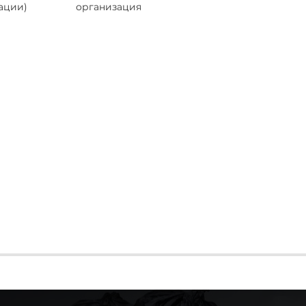
ации)
организация