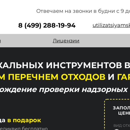
Отвечаем на звонки в будни с 9 д
8 (499) 288-19-94
utilizatsiyam
ы
Лицензии
АЛЬНЫХ ИНСТРУМЕНТОВ В
М ПЕРЕЧНЕМ ОТХОДОВ
И
ГА
хождение
проверки надзорных 
ЗАПОЛ
ЦЕН
да
в подарок
ВИД ОТ
неликвид бесплатно