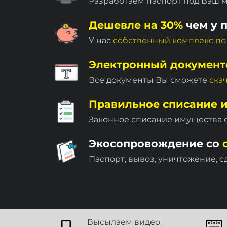
Разработаем паспорт под Ваш 
Дешевле на 30%
чем у 
У нас
собственный комплекc по
Электронный документ
Все документы Вы сможете
ска
Правильное списание 
Законное списание имущества
Экосопровождение со
Паспорт, вывоз, уничтожение, с
Высылаем видео