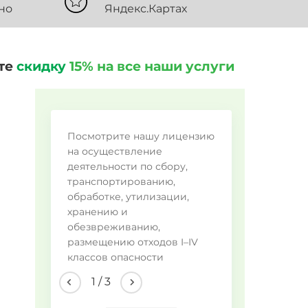
но
Яндекс.Картах
ите
скидку
15% на все наши услуги
Во
Посмотрите нашу лицензию
на осуществление
Ме
деятельности по сбору,
Ме
транспортированию,
обработке, утилизации,
Ме
хранению и
Ме
обезвреживанию,
Др
размещению отходов I–IV
классов опасности
2
/
3