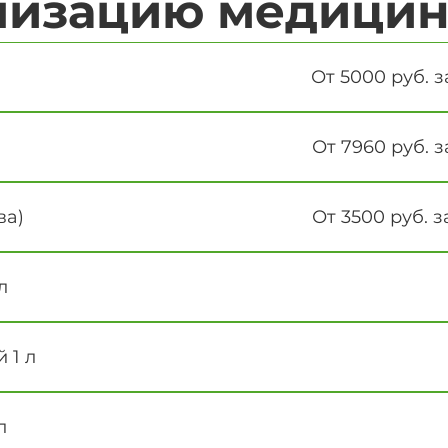
лизацию медицин
От 5000 руб. з
От 7960 руб. з
ва)
От 3500 руб. з
л
 1 л
л