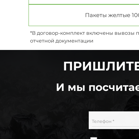
Пакеты желтые 10
*В договор-комплект включены вывозы п
отчетной документации
ПРИШЛИТЕ
И мы посчитае
Телефон *