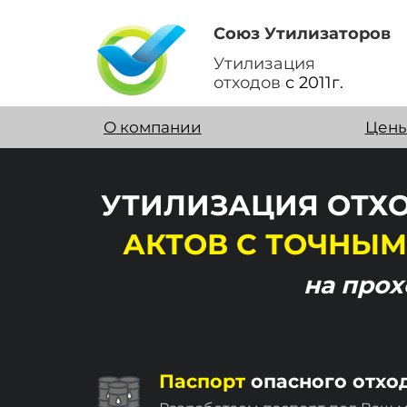
Союз Утилизаторов
Утилизация
отходов
с 2011г.
О компании
Цен
УТИЛИЗАЦИЯ ОТХО
АКТОВ
С ТОЧНЫМ
на про
Паспорт
опасного отхо