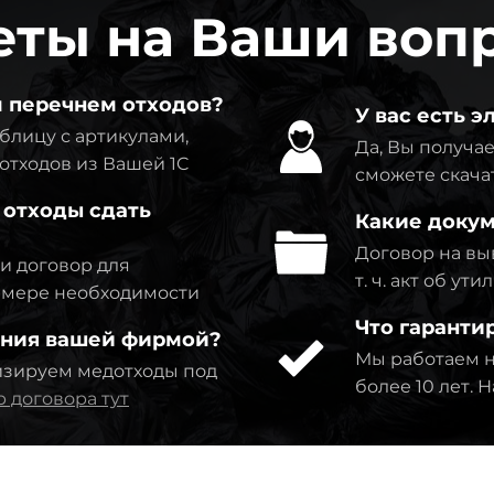
еты на Ваши воп
м перечнем отходов?
У вас есть 
блицу с артикулами,
Да, Вы получае
отходов из Вашей 1C
сможете скача
 отходы сдать
Какие докум
Договор на выв
ми договор для
т. ч. акт об у
о мере необходимости
Что гаранти
ания вашей фирмой?
Мы работаем н
изируем медотходы под
более 10 лет.
 договора тут