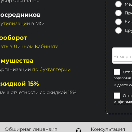
мусор бесплатно
Ме
Пр
посредников
Би
 утилизации
в МО
Др
ооборот
чать в Личном Кабинете
Номер т
имущества
 организации
по бухгалтерии
Отпр
обработки
скидкой 15%
и даете 
дача отчетности со скидкой 15%
Отпр
информа
Обширная лицензия
Консультация