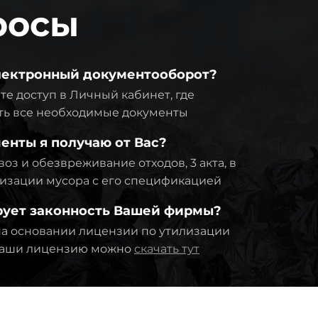
росы
электронный документооборот?
те доступ в Личный кабинет, где
ть все необходимые документы
енты я получаю от Вас?
оз и обезвреживание отходов, 3 акта, в
тилизации мусора с его спецификацией
рует законность Вашей фирмы?
а основании лицензии по утилизации
 Наши лицензию можно
скачать тут