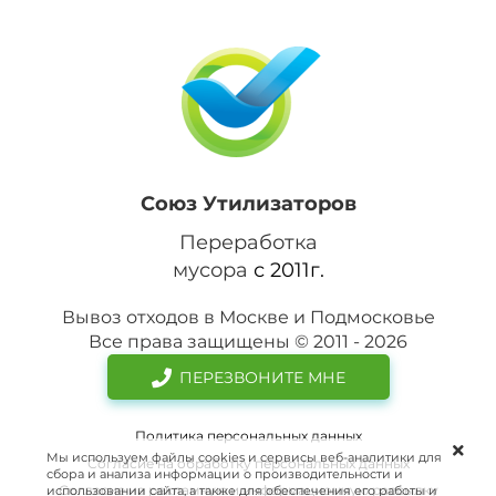
Союз Утилизаторов
Переработка
мусора
с 2011г.
Вывоз отходов в Москве и Подмосковье
Все права защищены © 2011 - 2026
ПЕРЕЗВОНИТЕ МНЕ
Политика персональных данных
Мы используем файлы cookies и сервисы веб-аналитики для
Согласие на обработку персональных данных
сбора и анализа информации о производительности и
Согласие на рекламную и информационную рассылку
использовании сайта, а также для обеспечения его работы и