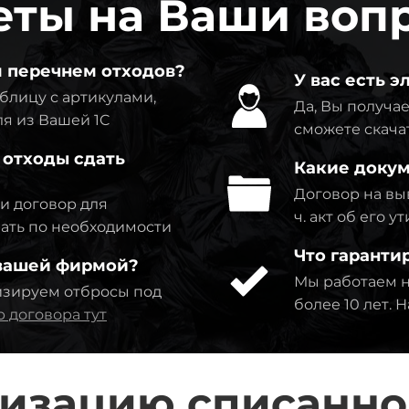
еты на Ваши воп
м перечнем отходов?
У вас есть 
блицу с артикулами,
Да, Вы получае
я из Вашей 1C
сможете скача
 отходы сдать
Какие докум
Договор на выв
ми договор для
ч. акт об его 
вать по необходимости
Что гаранти
 вашей фирмой?
Мы работаем н
изируем отбросы под
более 10 лет.
 договора тут
лизацию списанно