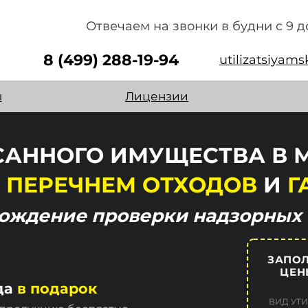
Отвечаем на звонки в будни с 9 д
8 (499) 288-19-94
utilizatsiyam
ы
Лицензии
АННОГО ИМУЩЕСТВА В 
 ПЕРЕЧНЕМ ОТХОДОВ
И
Г
хождение
проверки надзорных 
ЗАПОЛ
ЦЕН
да
в подарок
ВИД УТИ