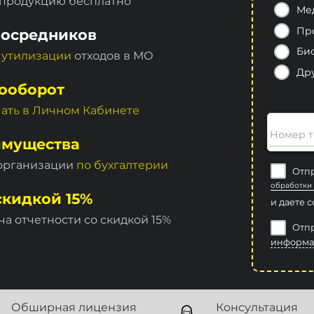
 продукцию бесплатно
Ме
Пр
посредников
Би
 утилизации
отходов в МО
Др
ооборот
чать в Личном Кабинете
Номер т
имущества
 организации
по бухгалтерии
Отпр
обработки
скидкой 15%
и даете 
ча отчетности со скидкой 15%
Отпр
информа
Обширная лицензия
Консультация