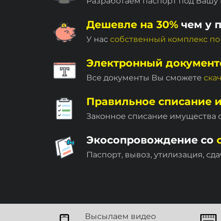
Разработаем паспорт под Вашу
Дешевле на 30%
чем у 
У нас
собственный комплекc по
Электронный документ
Все документы Вы сможете
ска
Правильное списание 
Законное списание имущества
Экосопровождение со
Паспорт, вывоз, утилизация, сда
Высылаем видео