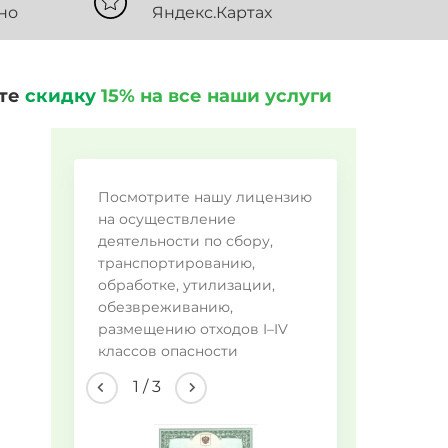
но
Яндекс.Картах
ите
скидку
15% на все наши услуги
Во
Посмотрите нашу лицензию
на осуществление
Ме
деятельности по сбору,
Пи
транспортированию,
обработке, утилизации,
Пр
обезвреживанию,
Ла
размещению отходов I–IV
Др
классов опасности
2
/
3