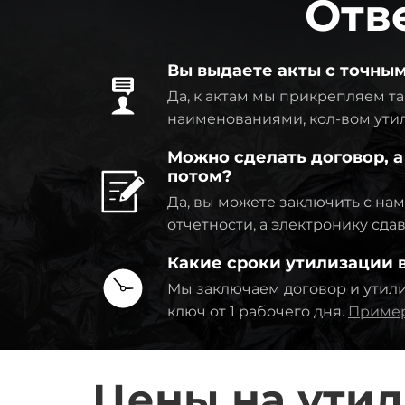
Отв
Вы выдаете акты с точны
Да, к актам мы прикрепляем та
наименованиями, кол-вом утил
Можно сделать договор, а
потом?
Да, вы можете заключить с на
отчетности, а электронику сда
Какие сроки утилизации
Мы заключаем договор и утил
ключ от 1 рабочего дня.
Пример
Цены на ути