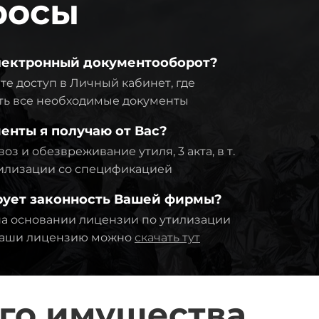
росы
электронный документооборот?
те доступ в Личный кабинет, где
ть все необходимые документы
енты я получаю от Вас?
оз и обезвреживание утиля, 3 акта, в т.
утилизации со спецификацией
рует законность Вашей фирмы?
а основании лицензии по утилизации
 Наши лицензию можно
скачать тут
го имущества