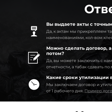
Отв
Вы выдаете акты с точны
Да, к актам мы прикрепляем та
наименованиями, кол-вом клея
Можно сделать договор, а
потом?
Да, вы можете заключить с на
отчетности, а табак сдавать п
Какие сроки утилизации
Мы заключаем договор и утил
от 1 рабочего дня.
Пример дого