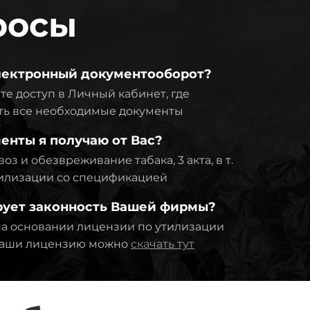
росы
электронный документооборот?
те доступ в Личный кабинет, где
ть все необходимые документы
енты я получаю от Вас?
оз и обезвреживание табака, 3 акта, в т.
утилизации со спецификацией
рует законность Вашей фирмы?
а основании лицензии по утилизации
 Наши лицензию можно
скачать тут