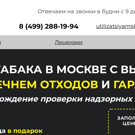
Отвечаем на звонки в будни с 9 д
8 (499) 288-19-94
utilizatsiyam
ы
Лицензии
АБАКА В МОСКВЕ С 
ЕЧНЕМ ОТХОДОВ
И
ГАР
хождение
проверки надзорных 
ЗАПОЛ
ЦЕН
да
в подарок