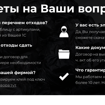
еты на Ваши воп
м перечнем отходов?
У вас есть 
блицу с артикулами,
Да, Вы получае
 из Вашей 1C
сможете скача
 отходы сдать
Какие докум
Договор на выв
ми договор для
ч. акт об его 
о мере необходимости
Что гаранти
 вашей фирмой?
Мы работаем н
изируем клей под ключ
более 10 лет.
вора тут