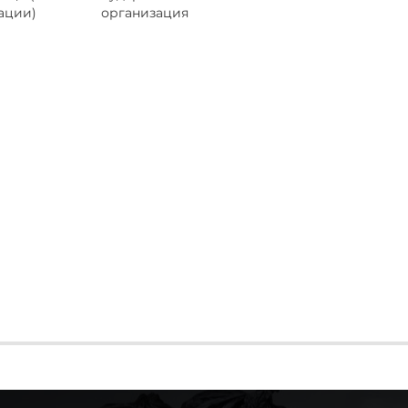
ации)
организация