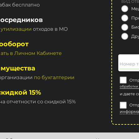
ВИД ОТ
абак бесплатно
Ме
Пр
посредников
Би
 утилизации
отходов в МО
Др
ооборот
чать в Личном Кабинете
Номер т
имущества
 организации
по бухгалтерии
Отпр
обработки
скидкой 15%
и даете 
ча отчетности со скидкой 15%
Отпр
информа