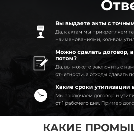
Отв
Вы выдаете акты с точны
Да, к актам мы прикрепляем та
наименованиями, кол-вом ути
Можно сделать договор, а
потом?
Да, вы можете заключить с на
отчетности, а отходы сдавать 
Какие сроки утилизации
Мы заключаем договор и утил
от 1 рабочего дня.
Пример дого
КАКИЕ ПРОМЫ