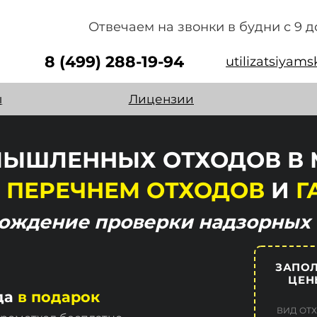
Отвечаем на звонки в будни с 9 д
8 (499) 288-19-94
utilizatsiyam
ы
Лицензии
ЫШЛЕННЫХ ОТХОДОВ В 
 ПЕРЕЧНЕМ ОТХОДОВ
И
Г
хождение
проверки надзорных 
ЗАПОЛ
ЦЕН
да
в подарок
ВИД ОТ