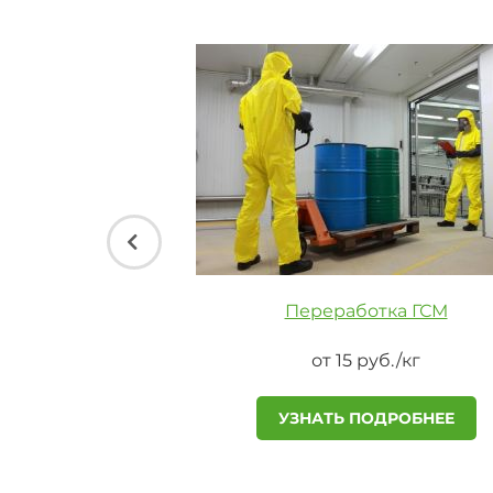
ать антифриз
Переработка ГСМ
руб./кг
от 15 руб./кг
ПОДРОБНЕЕ
УЗНАТЬ ПОДРОБНЕЕ