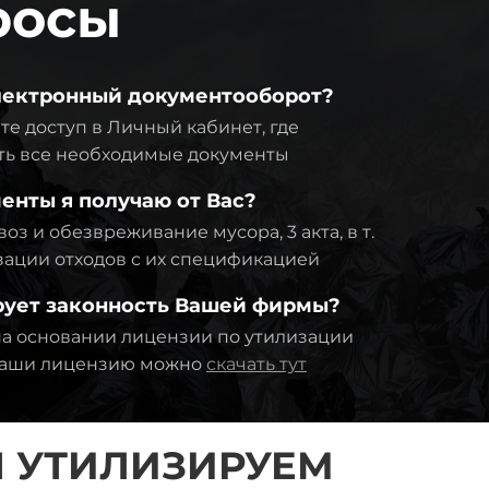
росы
электронный документооборот?
те доступ в Личный кабинет, где
ть все необходимые документы
енты я получаю от Вас?
оз и обезвреживание мусора, 3 акта, в т.
изации отходов с их спецификацией
рует законность Вашей фирмы?
а основании лицензии по утилизации
 Наши лицензию можно
скачать тут
 УТИЛИЗИРУЕМ