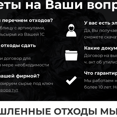
еты на Ваши воп
м перечнем отходов?
У вас есть 
блицу с артикулами,
Да, Вы получае
льсырья из Вашей 1C
сможете скача
 отходы сдать
Какие докум
Договор на выв
ми договор для
ч. акт об утил
по мере необходимости
Что гаранти
 вашей фирмой?
Мы работаем н
изируем сырье под ключ
более 10 лет.
вора тут
ШЛЕННЫЕ ОТХОДЫ МЫ