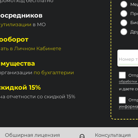
промотход бесплатно
Ме
Пр
посредников
Би
 утилизации
в МО
Др
ооборот
чать в Личном Кабинете
Номер т
имущества
 организации
по бухгалтерии
Отпр
обработки
скидкой 15%
и даете 
ча отчетности со скидкой 15%
Отпр
информа
Обширная лицензия
Консультация