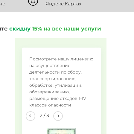
но
Яндекс.Картах
ите
скидку
15% на все наши услуги
Во
Посмотрите нашу лицензию
на осуществление
Ме
деятельности по сбору,
Пи
транспортированию,
обработке, утилизации,
Пр
обезвреживанию,
Ла
размещению отходов I–IV
Др
классов опасности
2
/
3