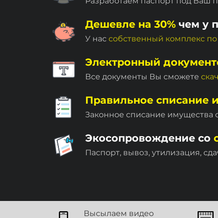
Разработаем паспорт под Ваш 
Дешевле на 30%
чем у 
У нас
собственный комплекc по
Электронный документ
Все документы Вы сможете
ска
Правильное списание 
Законное списание имущества
Экосопровождение со
Паспорт, вывоз, утилизация, сда
Высылаем видео